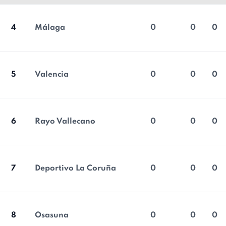
4
Málaga
0
0
0
5
Valencia
0
0
0
6
Rayo Vallecano
0
0
0
7
Deportivo La Coruña
0
0
0
8
Osasuna
0
0
0