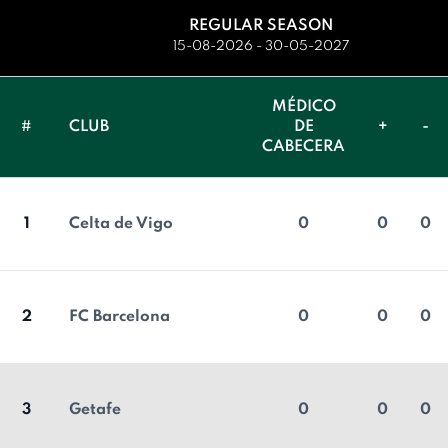
REGULAR SEASON
15-08-2026 - 30-05-2027
MÉDICO
#
CLUB
DE
+
-
CABECERA
1
Celta de Vigo
0
0
0
2
FC Barcelona
0
0
0
3
Getafe
0
0
0